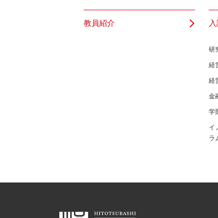
教員紹介
入
研
経
経
金
学
イ
ラ