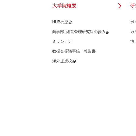
大学院概要
研
HUBの歴史
ポ
商学部･経営管理研究科の歩み
カ
ミッション
博
教授会等議事録・報告書
海外提携校