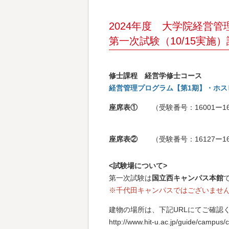
2024年度 大学院経営
第一次試験（10/15実施
修士課程 経営学修士コース
経営管理プログラム【第1期】・
ホス
座席表①
（受験番号：16001ー1
座席表②
（受験番号：16127ー162
<試験場について>
第一次試験は
国立西キャンパス本館
※千代田キャンパスではございませ
建物の場所は、下記URLにてご確認
http://www.hit-u.ac.jp/guide/campus