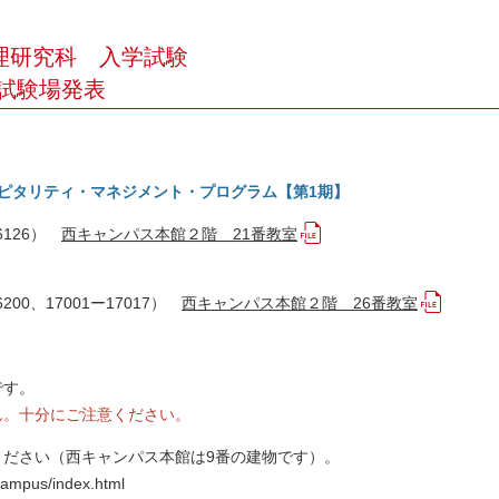
管理研究科 入学試験
）試験場発表
ピタリティ・マネジメント・プログラム【第1期】
6126）
西キャンパス本館２階 21番教室
00、17001ー17017）
西キャンパス本館２階 26番教室
です。
ん。十分にご注意ください。
ください（西キャンパス本館は9番の建物です）。
/campus/index.html