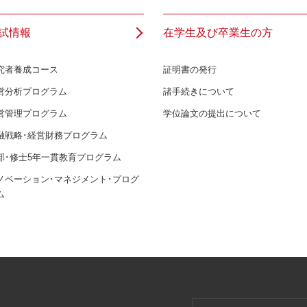
試情報
在学生及び卒業生の方
究者養成コース
証明書の発行
営分析プログラム
諸手続きについて
営管理プログラム
学位論文の提出について
融戦略･経営財務プログラム
部･修士5年一貫教育プログラム
ノベーション･マネジメント･プログ
ム