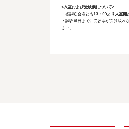
<入室および受験票について>
・各試験会場とも
13：00より入室開
・試験当日までに受験票が受け取れな
さい。