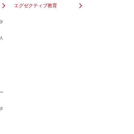
エグゼクティブ教育
タ
人
ー
タ