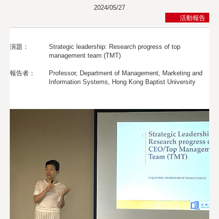
2024/05/27
アクセス
活動報告
検 索
演題：
Strategic leadership: Research progress of top
よくある質問
management team (TMT)
報告者：
Professor, Department of Management, Marketing and
Information Systems, Hong Kong Baptist University
企
お
業
知
／
ら
法
せ
人
の
方
へ
プ
サ
ラ
イ
イ
ト
バ
マ
シ
ッ
ー
プ