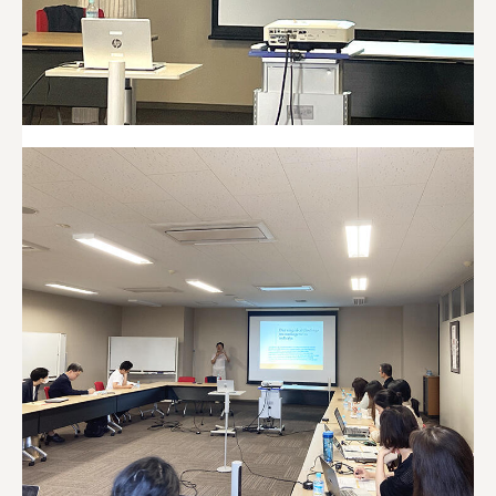
ポ
リ
シ
ー