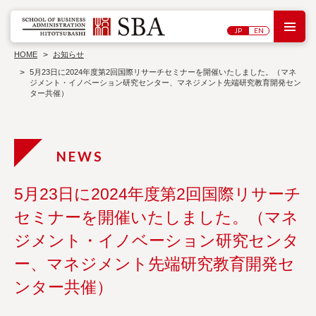
M
JP
EN
研
大
究
学
HOME
お知らせ
セ
院
ン
5月23日に2024年度第2回国際リサーチセミナーを開催いたしました。（マネ
概
タ
ジメント・イノベーション研究センター、マネジメント先端研究教育開発セン
シン
要
ー
ター共催）
教
ポジ
員
ウ
ワ
紹
ム・
ー
介
講演
キ
会
入
ン
試
グ
情
ペ
報
博
ー
士
パ
5月23日に2024年度第2回国際リサーチ
刊
学
ー
行
過
位
物
セミナーを開催いたしました。（マネ
去
論
の
文
ジメント・イノベーション研究センタ
プ
ロ
ジ
ー、マネジメント先端研究教育開発セ
ェ
ク
ンター共催）
ト
お問い合わせ