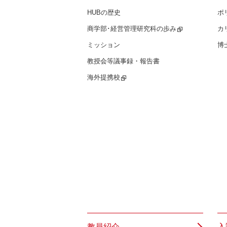
HUBの歴史
ポ
商学部･経営管理研究科の歩み
カ
ミッション
博
教授会等議事録・報告書
海外提携校
教員紹介
入