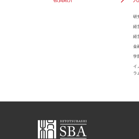
研
経
経
金
学
イ
ラ