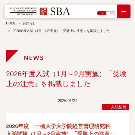
M
JP
EN
研
大
究
学
HOME
お知らせ
セ
院
ン
2026年度入試（1月～2月実施）「受験上の注意」を掲載しました
概
タ
シン
要
ー
教
ポジ
員
ウ
ワ
紹
ム・
ー
介
講演
キ
会
入
ン
試
グ
情
ペ
2026年度入試（1月～2月実施）「受験
報
博
ー
士
パ
刊
上の注意」を掲載しました
学
ー
行
過
位
物
去
論
の
文
2026/01/21
プ
ロ
入試情報
ジ
ェ
ク
ト
2026年度 一橋大学大学院経営管理研究科
お問い合わせ
入学試験（1月～2月実施）「受験上の注意」