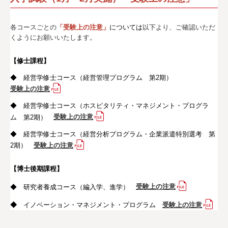
アクセス
各コースごとの
「受験上の注意」
については
以下より、ご確認いただ
検 索
くようにお願いいたします。
よくある質問
【修士課程】
◆ 経営学修士コース（経営管理プログラム 第2期）
企
お
受験上の注意
業
知
◆ 経営学修士コース（ホスピタリティ・マネジメント・プログラ
／
ら
法
せ
ム 第2期）
受験上の注意
人
◆ 経営学修士コース（経営分析プログラム・企業派遣特別選考 第
の
方
2期）
受験上の注意
へ
【博士後期課程】
プ
サ
ラ
イ
◆ 研究者養成コース（編入学、進学）
受験上の注意
イ
ト
バ
マ
◆
イノベーション・マネジメント・プログラム
受験上の注意
シ
ッ
ー
プ