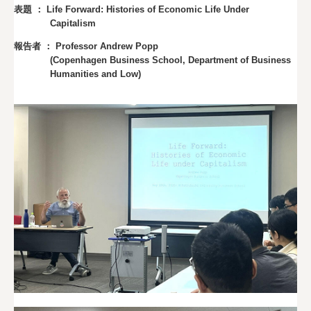
表題 ： Life Forward: Histories of Economic Life Under
アクセス
Capitalism
検 索
報告者 ： Professor Andrew Popp
(Copenhagen Business School, Department of Business
Humanities and Low)
よくある質問
企
お
業
知
／
ら
法
せ
人
の
方
へ
プ
サ
ラ
イ
イ
ト
バ
マ
シ
ッ
ー
プ