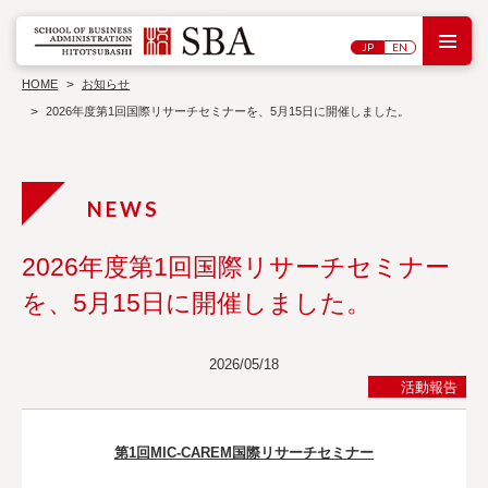
M
JP
EN
研
大
究
学
HOME
お知らせ
セ
院
ン
2026年度第1回国際リサーチセミナーを、5月15日に開催しました。
概
タ
シン
要
ー
教
ポジ
員
ウ
ワ
紹
ム・
ー
介
講演
キ
会
入
ン
試
グ
情
ペ
2026年度第1回国際リサーチセミナー
報
博
ー
士
パ
刊
を、5月15日に開催しました。
学
ー
行
過
位
物
去
論
の
文
2026/05/18
プ
ロ
活動報告
ジ
ェ
ク
ト
第1回MIC-CAREM国際リサーチセミナー
お問い合わせ