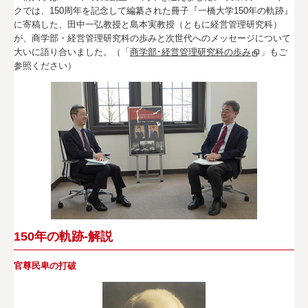
クでは、150周年を記念して編纂された冊子『一橋大学150年の軌跡』
アクセス
に寄稿した、田中一弘教授と島本実教授（ともに経営管理研究科）
が、商学部・経営管理研究科の歩みと次世代へのメッセージについて
検 索
大いに語り合いました。（「
商学部･経営管理研究科の歩み
」もご
参照ください）
よくある質問
企
お
業
知
／
ら
法
せ
人
の
方
へ
150年の軌跡‐解説
プ
サ
ラ
イ
イ
ト
官尊民卑の打破
バ
マ
シ
ッ
ー
プ