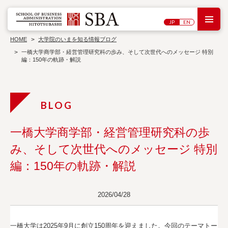
M
JP
EN
研
大
究
学
HOME
大学院のいまを知る情報ブログ
セ
院
ン
一橋大学商学部・経営管理研究科の歩み、そして次世代へのメッセージ 特別
概
タ
編：150年の軌跡・解説
シン
要
ー
教
ポジ
員
ウ
ワ
紹
ム・
ー
介
講演
キ
会
入
ン
試
グ
情
ペ
報
博
ー
一橋大学商学部・経営管理研究科の歩
士
パ
刊
学
ー
行
み、そして次世代へのメッセージ 特別
過
位
物
去
論
編：150年の軌跡・解説
の
文
プ
ロ
ジ
ェ
2026/04/28
ク
ト
お問い合わせ
一橋大学は2025年9月に創立150周年を迎えました。今回のテーマトー