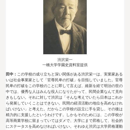
ポ
リ
シ
ー
渋沢栄一
一橋大学学園史資料室提供
田中：
この学校の成り立ちと深い関係がある渋沢栄一は、実業家ある
いは社会事業家として「官尊民卑の打破」を目指していました。官尊
民卑の打破をこの学校のことに即して言えば、維新を経て明治の世の
中では、優秀な人はみんな役人になりたがって、民間企業なんて見向
きもしない。それに対して渋沢は「そんな考えでいたら日本はこれか
ら発展していくことはできない。民間の経済活動の地位を高めなけれ
ばいけない」と考えた。だからこの学校の設立に手を貸し、その後は
精力的に支援したというわけです。しかもそのためには、この学校が
高等商業学校に留まっていてはダメで、大学にまで昇格して、社会的
にステータスを高めなければいけない。それゆえ渋沢は大学昇格運動