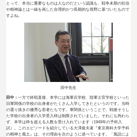
とって、本当に重要なものは人なのだという認識も、戦争末期の狂信
や精神論とは一線を画した合理的かつ長期的な視野に基づいたもので
すよね。
田中先生
田中：
一方で終戦直後、本学には海軍兵学校、陸軍士官学校といった
旧軍関係の学校の出身者がたくさん入学してきたというのです。当時
の選り抜きの優秀な若者たちです。軍関係ということで、戦後そうし
た学校の出身者の入学受入枠は制限されていました。それにも拘わら
ず、本学は枠を超える人数を受け入れています（1949年の予科入
試）。このエピソードを紹介している大澤俊夫著『東京商科大学予科
の精神と風土』は、その理由を次のように述べています。「風説によ