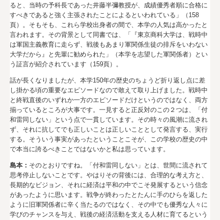
ると、当時の予科長であった井藤半彌教授が、成績優秀者順に合格に
すべきであると強く主張されたことによるといわれている」（158
頁）。そもそも、これら学校出身者の間で、本学の人気は高かったと
言われます。その背景として同書では、「『東京商科大学は、戦時中
は軍国主義教育に走らず、戦後もあまり軍関係生徒の排斥をいわない
大学だから』と先輩に勧められた」（本学を志望した軍関係者）とい
う証言が紹介されています（159頁）。
話が長くなりましたが、本学150年の歴史のちょうど折り返し点に差
し掛かる頃の重要なエピソードなので敢えて取り上げました。戦時中
と終戦直後のいずれか一方のエピソードだけというのではなく、両方
揃っているところが大事です。一見すると正反対のこの２つは、「付
和雷同しない」という点で一貫しています。その時々の風潮に流され
ず、それに抗してでも正しいことは正しいこととして発言する、実行
する。そういう事実があったということこそが、この学校の歴史の中
で本当に誇るべきことではないかと私は思っています。
島本：
そのとおりですね。「付和雷同しない」とは、世間に流されて
思考停止しないことです。やはりその背後には、合理的な考え方と、
長期的なビジョン、それに経済は平和の中でこそ発展するという信念
があったように思います。戦争が終わったとたんに手のひらを返した
ように旧軍関係者に辛く当たるのではなく、その中でも優秀な人々に
学びのチャンスを与え、戦後の経済活動を支える人材に育てるという