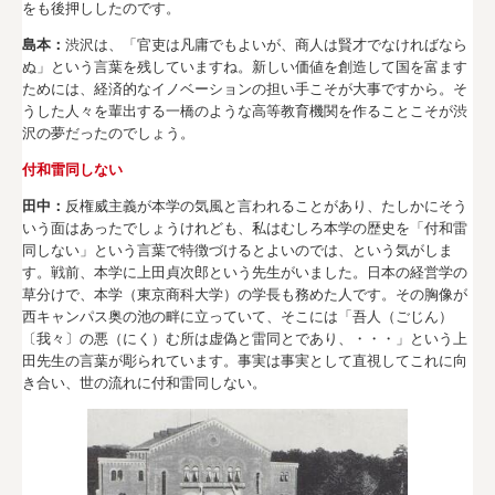
をも後押ししたのです。
島本：
渋沢は、「官吏は凡庸でもよいが、商人は賢才でなければなら
ぬ」という言葉を残していますね。新しい価値を創造して国を富ます
ためには、経済的なイノベーションの担い手こそが大事ですから。そ
うした人々を輩出する一橋のような高等教育機関を作ることこそが渋
沢の夢だったのでしょう。
付和雷同しない
田中：
反権威主義が本学の気風と言われることがあり、たしかにそう
いう面はあったでしょうけれども、私はむしろ本学の歴史を「付和雷
同しない」という言葉で特徴づけるとよいのでは、という気がしま
す。戦前、本学に上田貞次郎という先生がいました。日本の経営学の
草分けで、本学（東京商科大学）の学長も務めた人です。その胸像が
西キャンパス奥の池の畔に立っていて、そこには「吾人（ごじん）
〔我々〕の悪（にく）む所は虚偽と雷同とであり、・・・」という上
田先生の言葉が彫られています。事実は事実として直視してこれに向
き合い、世の流れに付和雷同しない。