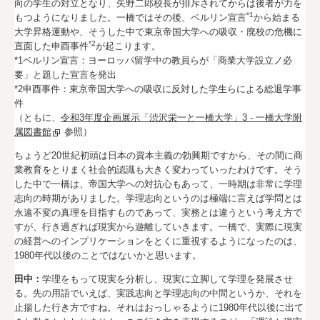
向の学生の対立となり、矢野二郎校長が排斥されてからは後者が力を
*1
もつようになりました。一橋ではその後、ベルリン宣言
から始まる
大学昇格運動や、そうした中で東京帝国大学への吸収・廃校の危機に
*2
直面した申酉事件
が起こります。
*1ベルリン宣言：ヨーロッパ留学中の教員らが「商業大学設立ノ必
要」と題した宣言を発出
*2申酉事件：東京帝国大学への吸収に反対した学生らによる総退学事
件
（ともに、
令和3年度企画展示「渋沢栄一と一橋大学」3 - 一橋大学附
属図書館
参照）
ちょうど20世紀初頭は日本の資本主義の勃興期ですから、その間に商
業教育をとりまく社会的認識も大きく変わっていったわけです。そう
した中で一橋は、帝国大学への対抗心もあって、一時期は非常に学理
志向の時期がありました。学理志向というのは極端に言えば学問とは
永遠不変の真理を目指すものであって、実務とは違うという考え方で
すが、行き過ぎれば現実から遊離していきます。一橋で、実際に現実
の経営へのインプリケーションをとくに重視するようになったのは、
1980年代以後のことではないかと思います。
田中：
学理をもって現実を分析し、現実に立脚して学理を発展させ
る。先の用語でいえば、実践志向と学理志向の中間というか、それを
止揚した行き方ですね。それはおっしゃるように1980年代以後に出て