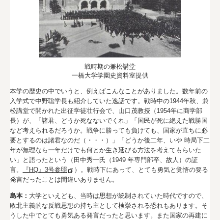
戦時期の兼松講堂
一橋大学学園史資料室提供
本学の歴史の中でいうと、例えばこんなことがありました。数年前の
入学式で中野聡学長も紹介していた逸話です。戦時中の1944年秋、兼
松講堂で開かれた出征学徒壮行会で、山口茂教授（1954年に商学部
長）が、「諸君、どうか死なないでくれ」「国民が死に絶えた戦勝国
など考えられるだろうか。戦争に勝っても負けても、国家が直ちに必
要とするのは諸君なのだ（・・・）」「どうか後二年、いや 時局下二
年が無理なら一年だけでも何とか生き延びる方法を考えてもらいた
い」と語ったという（田中秀一氏（1949 年専門部卒、故人）の証
言。
『HQ』3号参照
）。戦時下にあって、とても勇気と覚悟の要る
発言だったことは間違いありません。
島本：
大学といえども、当時は思想が統制されていた時代ですので、
敗北主義的な反戦思想の持ち主として検挙される恐れもあります。そ
うした中でとても勇気ある発言だったと思います。また国家の再建に