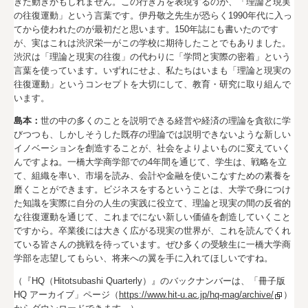
きた動きかもしれません。この行き方を表現するのが、「理論と現実
の往復運動」という言葉です。伊丹敬之先生が恐らく1990年代に入っ
てから使われたのが最初だと思います。150年誌にも書いたのです
が、実はこれは渋沢栄一がこの学校に期待したことでもありました。
渋沢は「理論と現実の往復」の代わりに「学問と実際の密着」という
言葉を使っています。いずれにせよ、私たちはいまも「理論と現実の
往復運動」というコンセプトを大切にして、教育・研究に取り組んで
います。
島本：
世の中の多くのことを説明できる経営や経済の理論を貪欲に学
びつつも、しかしそうした既存の理論では説明できないような新しい
イノベーションを創造することが、社会をよりよいものに変えていく
んですよね。一橋大学商学部での4年間を通じて、学生は、戦略を立
て、組織を率い、市場を読み、会計や金融を使いこなすための素養を
磨くことができます。ビジネスをするということは、大学で身につけ
た知識を実際に自分の人生の実践に役立て、理論と現実の間の反省的
な往復運動を通じて、これまでにない新しい価値を創造していくこと
ですから。卒業後には大きく広がる現実の世界が、これを読んでくれ
ている皆さんの挑戦を待っています。ぜひ多くの受験生に一橋大学商
学部を志望してもらい、将来への翼を手に入れてほしいですね。
（『HQ（Hitotsubashi Quarterly）』のバックナンバーは、「冊子版
HQ アーカイブ」ページ（
https://www.hit-u.ac.jp/hq-mag/archive/
）