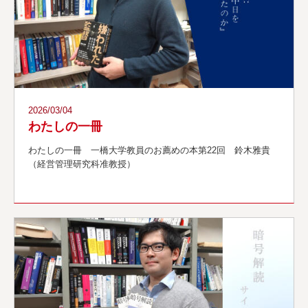
ポ
リ
シ
ー
2026/03/04
わたしの一冊
わたしの一冊 一橋大学教員のお薦めの本第22回 鈴木雅貴
（経営管理研究科准教授）