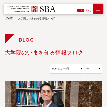
M
JP
EN
研
大
究
学
HOME
大学院のいまを知る情報ブログ
セ
院
ン
概
タ
シン
要
ー
教
ポジ
員
ウ
ワ
紹
ム・
ー
介
講演
キ
会
入
ン
大学院のいまを知る情報ブログ
試
グ
情
ペ
報
博
ー
士
パ
刊
学
ー
行
過
位
物
去
論
の
文
プ
ロ
ジ
ェ
ク
ト
お問い合わせ