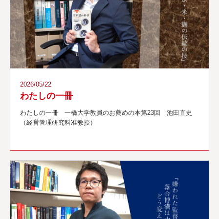
アクセス
検 索
よくある質問
2026/05/22
企
お
業
知
わたしの一冊
／
ら
法
せ
わたしの一冊 一橋大学教員のお薦めの本第23回 池田直史
人
（経営管理研究科准教授）
の
方
へ
プ
サ
ラ
イ
イ
ト
バ
マ
シ
ッ
ー
プ